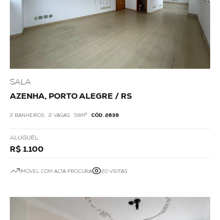
SALA
AZENHA, PORTO ALEGRE / RS
2 BANHEIROS
2 VAGAS
58M²
CÓD. 2639
ALUGUEL
R$ 1.100
IMÓVEL COM ALTA PROCURA
20 VISITAS