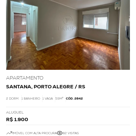
APARTAMENTO
SANTANA, PORTO ALEGRE / RS
2 DORM.
1 BANHEIRO
1 VAGA
59M²
CÓD. 2642
ALUGUEL
R$ 1.900
IMÓVEL COM ALTA PROCURA
82 VISITAS