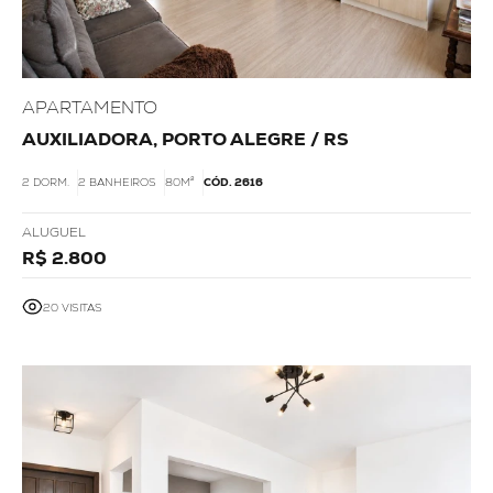
APARTAMENTO
AUXILIADORA, PORTO ALEGRE / RS
2 DORM.
2 BANHEIROS
80M²
CÓD. 2616
ALUGUEL
R$ 2.800
20 VISITAS