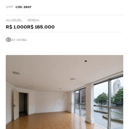
37M²
CÓD. 2637
ALUGUEL
VENDA
R$ 1.000
R$ 165.000
23 VISITAS