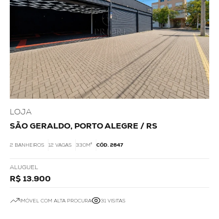
LOJA
SÃO GERALDO, PORTO ALEGRE / RS
2 BANHEIROS
12 VAGAS
330M²
CÓD. 2647
ALUGUEL
R$ 13.900
IMÓVEL COM ALTA PROCURA
31 VISITAS