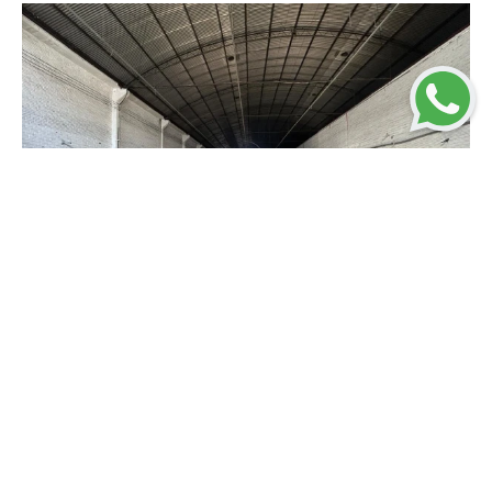
DEPÓSITO
SÃO SEBASTIÃO, PORTO ALEGRE / RS
1.500M²
CÓD. 2614