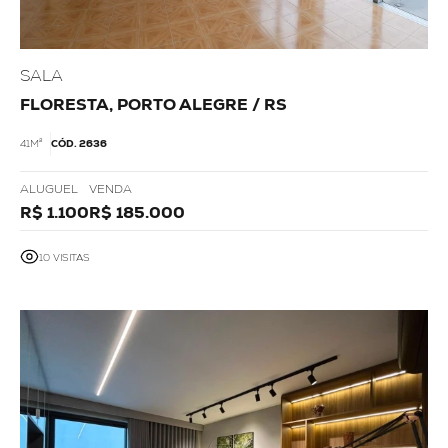
SALA
FLORESTA, PORTO ALEGRE / RS
41M²
CÓD. 2636
ALUGUEL
VENDA
R$ 1.100
R$ 185.000
10 VISITAS