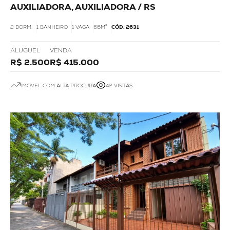
AUXILIADORA, AUXILIADORA / RS
2 DORM.
1 BANHEIRO
1 VAGA
66M²
CÓD. 2631
ALUGUEL
VENDA
R$ 2.500
R$ 415.000
IMÓVEL COM ALTA PROCURA
42 VISITAS