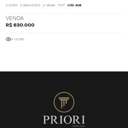
2 DORM.
2 BANHEIROS
2 VAGAS
75M²
CÓD. 806
VENDA
R$ 630.000
9 VISITAS