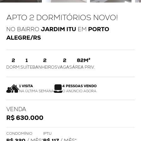
APTO 2 DORMITÓRIOS NOVO!
NO BAIRRO
JARDIM ITU
EM
PORTO
ALEGRE/RS
2
1
2
2
82M²
DORM.
SUÍTE
BANHEIROS
VAGAS
ÁREA PRIV.
1 VISITA
4 PESSOAS VENDO
NA ÚLTIMA SEMANA
O ANÚNCIO AGORA
VENDA
R$ 630.000
CONDOMÍNIO
IPTU
R$ 320
/ MÊS*
R$ 117
/ MÊS*