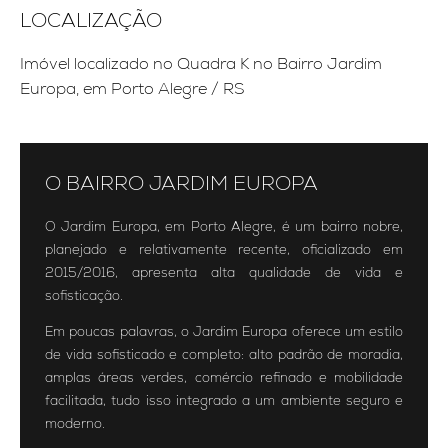
LOCALIZAÇÃO
Imóvel localizado no Quadra K no Bairro Jardim
Europa, em Porto Alegre / RS
O BAIRRO JARDIM EUROPA
O Jardim Europa, em Porto Alegre, é um bairro nobre,
planejado e relativamente recente, oficializado em
2015/2016, apresenta alta qualidade de vida e
sofisticação.
Em poucas palavras, o Jardim Europa oferece um estilo
de vida sofisticado e completo: alto padrão de moradia,
amplas áreas verdes, comércio refinado e mobilidade
facilitada, tudo isso integrado a um ambiente seguro e
moderno.