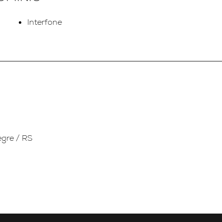
Interfone
egre / RS