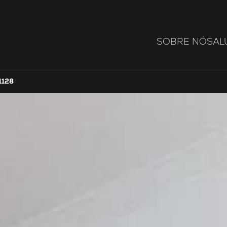
SOBRE NÓS
AL
1128