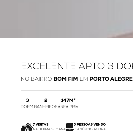
EXCELENTE APTO 3 DO
NO BAIRRO
BOM FIM
EM
PORTO ALEGRE
3
2
147M²
DORM.
BANHEIROS
ÁREA PRIV.
7 VISITAS
5 PESSOAS VENDO
NA ÚLTIMA SEMANA
O ANÚNCIO AGORA