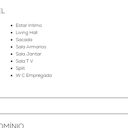
EL
Estar Intimo
Living Hall
Sacada
Sala Armarios
Sala Jantar
Sala T V
Split
W C Empregada
OMÍNIO