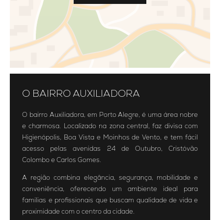
O BAIRRO AUXILIADORA
O bairro Auxiliadora, em Porto Alegre, é uma área nobre
e charmosa. Localizado na zona central, faz divisa com
Higienópolis, Boa Vista e Moinhos de Vento, e tem fácil
acesso pelas avenidas 24 de Outubro, Cristóvão
Colombo e Carlos Gomes.
A região combina elegância, segurança, mobilidade e
conveniência, oferecendo um ambiente ideal para
famílias e profissionais que buscam qualidade de vida e
proximidade com o centro da cidade.