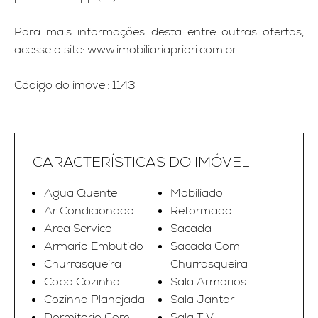
Para mais informações desta entre outras ofertas,
acesse o site: www.imobiliariapriori.com.br
Código do imóvel: 1143
CARACTERÍSTICAS DO IMÓVEL
Agua Quente
Mobiliado
Ar Condicionado
Reformado
Area Servico
Sacada
Armario Embutido
Sacada Com
Churrasqueira
Churrasqueira
Copa Cozinha
Sala Armarios
Cozinha Planejada
Sala Jantar
Dormitorio Com
Sala T V