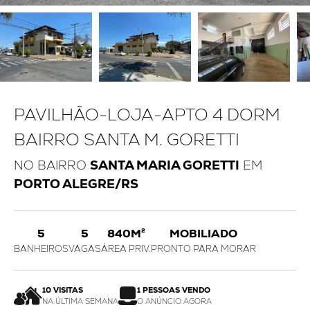
PAVILHÃO-LOJA-APTO 4 DORM
BAIRRO SANTA M. GORETTI
NO BAIRRO
SANTA MARIA GORETTI
EM
PORTO ALEGRE/RS
5
5
840M²
MOBILIADO
BANHEIROS
VAGAS
ÁREA PRIV.
PRONTO PARA MORAR
10 VISITAS
1 PESSOAS VENDO
NA ÚLTIMA SEMANA
O ANÚNCIO AGORA