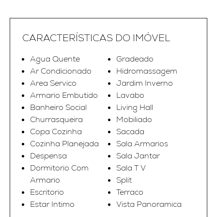
CARACTERÍSTICAS DO IMÓVEL
Agua Quente
Gradeado
Ar Condicionado
Hidromassagem
Area Servico
Jardim Inverno
Armario Embutido
Lavabo
Banheiro Social
Living Hall
Churrasqueira
Mobiliado
Copa Cozinha
Sacada
Cozinha Planejada
Sala Armarios
Despensa
Sala Jantar
Dormitorio Com
Sala T V
Armario
Split
Escritorio
Terraco
Estar Intimo
Vista Panoramica