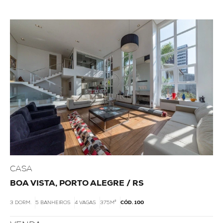
CASA
BOA VISTA, PORTO ALEGRE / RS
3 DORM.
5 BANHEIROS
4 VAGAS
375M²
CÓD. 100