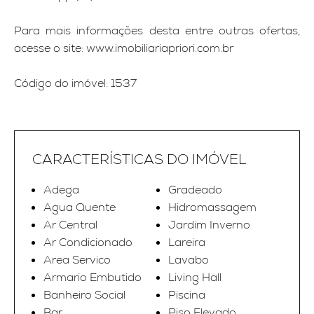
Para mais informações desta entre outras ofertas,
acesse o site: www.imobiliariapriori.com.br
Código do imóvel: 1537
CARACTERÍSTICAS DO IMÓVEL
Adega
Gradeado
Agua Quente
Hidromassagem
Ar Central
Jardim Inverno
Ar Condicionado
Lareira
Area Servico
Lavabo
Armario Embutido
Living Hall
Banheiro Social
Piscina
Bar
Piso Elevado