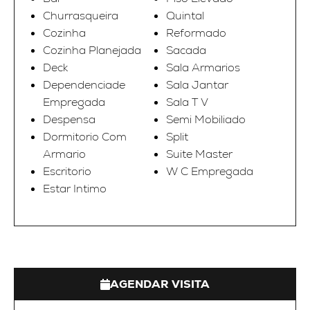
Churrasqueira
Quintal
Cozinha
Reformado
Cozinha Planejada
Sacada
Deck
Sala Armarios
Dependenciade
Sala Jantar
Empregada
Sala T V
Despensa
Semi Mobiliado
Dormitorio Com
Split
Armario
Suite Master
Escritorio
W C Empregada
Estar Intimo
AGENDAR VISITA