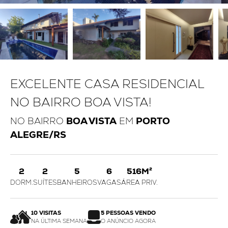
EXCELENTE CASA RESIDENCIAL
NO BAIRRO BOA VISTA!
NO BAIRRO
BOA VISTA
EM
PORTO
ALEGRE/RS
2
2
5
6
516M²
DORM.
SUÍTES
BANHEIROS
VAGAS
ÁREA PRIV.
10 VISITAS
5 PESSOAS VENDO
NA ÚLTIMA SEMANA
O ANÚNCIO AGORA