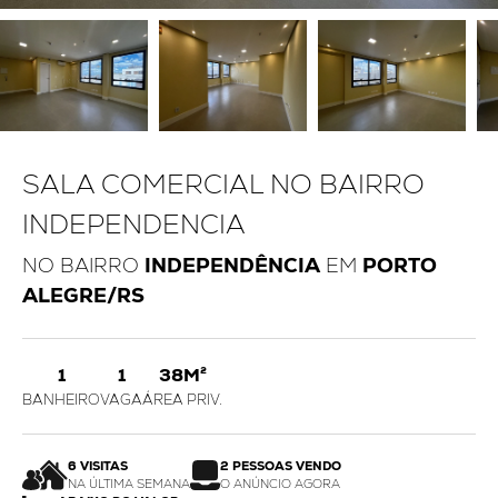
SALA COMERCIAL NO BAIRRO
INDEPENDENCIA
NO BAIRRO
INDEPENDÊNCIA
EM
PORTO
ALEGRE/RS
1
1
38M²
BANHEIRO
VAGA
ÁREA PRIV.
6 VISITAS
2 PESSOAS VENDO
NA ÚLTIMA SEMANA
O ANÚNCIO AGORA