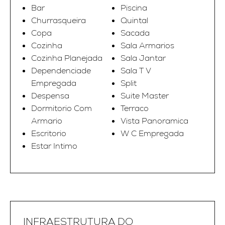
Bar
Piscina
Churrasqueira
Quintal
Copa
Sacada
Cozinha
Sala Armarios
Cozinha Planejada
Sala Jantar
Dependenciade
Sala T V
Empregada
Split
Despensa
Suite Master
Dormitorio Com
Terraco
Armario
Vista Panoramica
Escritorio
W C Empregada
Estar Intimo
INFRAESTRUTURA DO