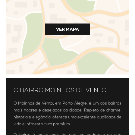
VER MAPA
O BAIRRO MOINHOS DE VENTO
O Moinhos de Vento, em Porto Alegre, é um dos bairros
mais nobres e desejados da cidade. Repleto de charme,
história e elegância, oferece uma excelente qualidade de
vida e infraestrutura premium.
O bairro é muito mais do que um endereço de alto