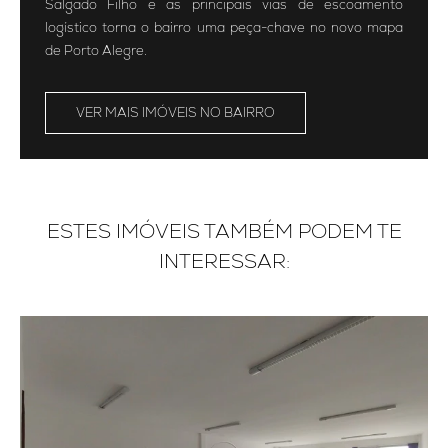
Salgado Filho e as principais vias de escoamento
logístico torna o bairro uma peça-chave no novo mapa
de Porto Alegre.
VER MAIS IMÓVEIS NO BAIRRO
ESTES IMÓVEIS TAMBÉM PODEM TE
INTERESSAR: