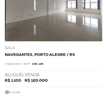
SALA
NAVEGANTES, PORTO ALEGRE / RS
2 BANHEIROS
80M²
CÓD. 126
ALUGUEL
VENDA
R$ 1.100
R$ 120.000
6 VISITAS