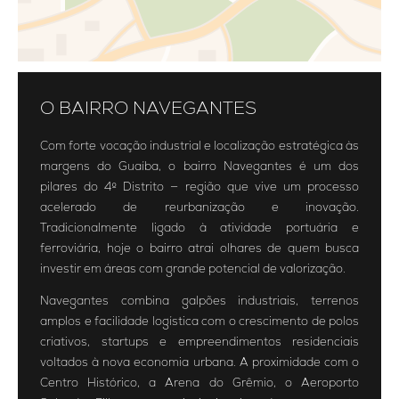
O BAIRRO NAVEGANTES
Com forte vocação industrial e localização estratégica às
margens do Guaíba, o bairro Navegantes é um dos
pilares do 4º Distrito — região que vive um processo
acelerado de reurbanização e inovação.
Tradicionalmente ligado à atividade portuária e
ferroviária, hoje o bairro atrai olhares de quem busca
investir em áreas com grande potencial de valorização.
Navegantes combina galpões industriais, terrenos
amplos e facilidade logística com o crescimento de polos
criativos, startups e empreendimentos residenciais
voltados à nova economia urbana. A proximidade com o
Centro Histórico, a Arena do Grêmio, o Aeroporto