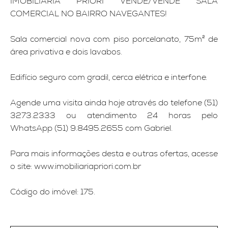
IMOBILIÁRIA PRIORI VENDE/VENDE SALA
COMERCIAL NO BAIRRO NAVEGANTES!
Sala comercial nova com piso porcelanato, 75m² de
área privativa e dois lavabos.
Edifício seguro com gradil, cerca elétrica e interfone.
Agende uma visita ainda hoje através do telefone (51)
3273.2333 ou atendimento 24 horas pelo
WhatsApp (51) 9.8495.2655 com Gabriel.
Para mais informações desta e outras ofertas, acesse
o site: www.imobiliariapriori.com.br
Código do imóvel: 175.