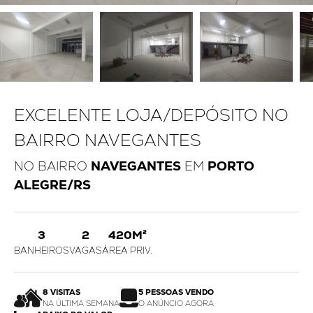
EXCELENTE LOJA/DEPÓSITO NO
BAIRRO NAVEGANTES
NO BAIRRO
NAVEGANTES
EM
PORTO
ALEGRE/RS
3
2
420M²
BANHEIROS
VAGAS
ÁREA PRIV.
8 VISITAS
5 PESSOAS VENDO
NA ÚLTIMA SEMANA
O ANÚNCIO AGORA