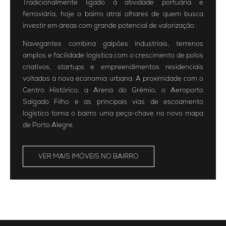
Tradicionalmente ligado à atividade portuária e
ferroviária, hoje o bairro atrai olhares de quem busca
investir em áreas com grande potencial de valorização.
Navegantes combina galpões industriais, terrenos
amplos e facilidade logística com o crescimento de polos
criativos, startups e empreendimentos residenciais
voltados à nova economia urbana. A proximidade com o
Centro Histórico, a Arena do Grêmio, o Aeroporto
Salgado Filho e as principais vias de escoamento
logístico torna o bairro uma peça-chave no novo mapa
de Porto Alegre.
VER MAIS IMÓVEIS NO BAIRRO