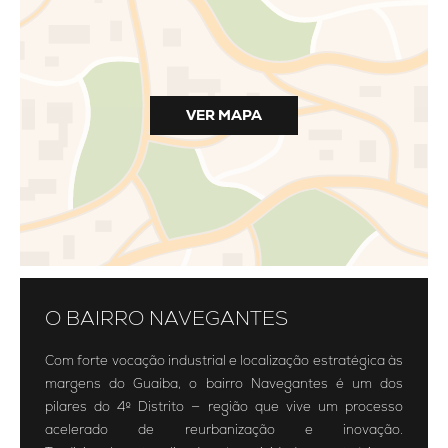
VER MAPA
O BAIRRO NAVEGANTES
Com forte vocação industrial e localização estratégica às
margens do Guaíba, o bairro Navegantes é um dos
pilares do 4º Distrito — região que vive um processo
acelerado de reurbanização e inovação.