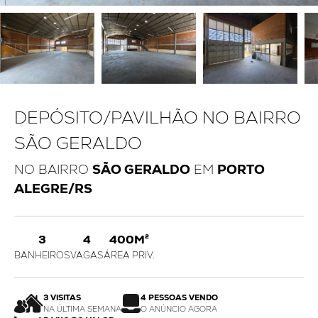
DEPÓSITO/PAVILHÃO NO BAIRRO
SÃO GERALDO
NO BAIRRO
SÃO GERALDO
EM
PORTO
ALEGRE/RS
3
4
400M²
BANHEIROS
VAGAS
ÁREA PRIV.
3 VISITAS
4 PESSOAS VENDO
NA ÚLTIMA SEMANA
O ANÚNCIO AGORA