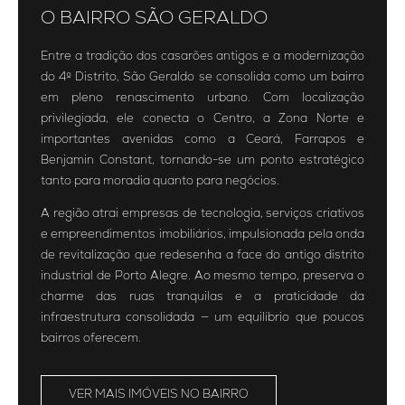
O BAIRRO SÃO GERALDO
Entre a tradição dos casarões antigos e a modernização
do 4º Distrito, São Geraldo se consolida como um bairro
em pleno renascimento urbano. Com localização
privilegiada, ele conecta o Centro, a Zona Norte e
importantes avenidas como a Ceará, Farrapos e
Benjamin Constant, tornando-se um ponto estratégico
tanto para moradia quanto para negócios.
A região atrai empresas de tecnologia, serviços criativos
e empreendimentos imobiliários, impulsionada pela onda
de revitalização que redesenha a face do antigo distrito
industrial de Porto Alegre. Ao mesmo tempo, preserva o
charme das ruas tranquilas e a praticidade da
infraestrutura consolidada — um equilíbrio que poucos
bairros oferecem.
VER MAIS IMÓVEIS NO BAIRRO