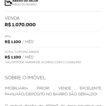
ABAIXO DO VALOR
MÉDIO DO BAIRRO
VENDA
R$ 1.070.000
IPTU
R$ 1.100
/ MÊS*
TOTAL COM ENCARGOS
R$ 1.100
/ MÊS*
*VALOR PODE VARIAR DE ACORDO COM O CONSUMO
SOBRE O IMÓVEL
IMOBILIÁRIA PRIORI VENDE EXCELENTE
PAVILHÃO/DEPÓSITO NO BAIRRO SÃO GERALDO!
O imóvel dispõe de 400m² de área privativa, pé