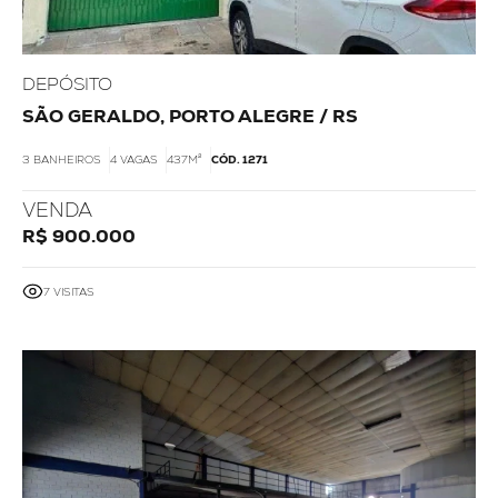
DEPÓSITO
SÃO GERALDO, PORTO ALEGRE / RS
3 BANHEIROS
4 VAGAS
437M²
CÓD. 1271
VENDA
R$ 900.000
7 VISITAS