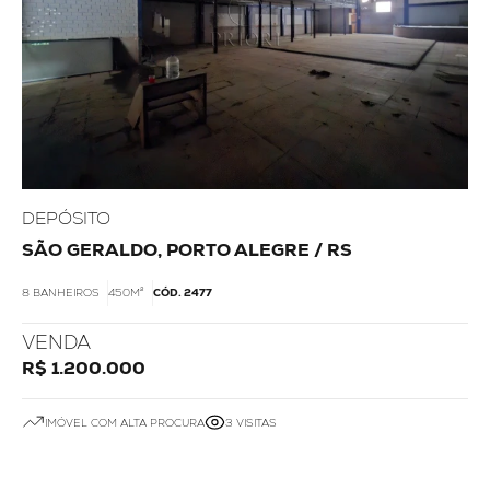
DEPÓSITO
SÃO GERALDO, PORTO ALEGRE / RS
8 BANHEIROS
450M²
CÓD. 2477
VENDA
R$ 1.200.000
IMÓVEL COM ALTA PROCURA
3 VISITAS