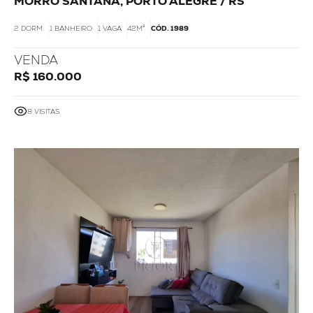
MORRO SANTANA, PORTO ALEGRE / RS
2 DORM.
1 BANHEIRO
1 VAGA
42M²
CÓD. 1989
VENDA
R$ 160.000
8 VISITAS