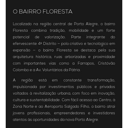
O BAIRRO FLORESTA
Localizado na região central de Porto Alegre, o bairro
Floresta combina tradição, mobilidade e um forte
potencial de valorização. Parte integrante do
efervescente 4º Distrito — polo criativo e tecnológico em
expansão — o bairro Floresta se destaca pela sua
arquitetura histórica, ruas arborizadas e proximidade
com importantes vias como a Farrapos, Cristóvão
Colombo e a Av. Voluntários da Pátria.
A região está em constante transformação,
impulsionada por investimentos públicos e privados
voltados à revitalização urbana, com foco em inovação,
cultura e sustentabilidade. Com fácil acesso ao Centro, à
Zona Norte e ao Aeroporto Salgado Filho, o bairro atrai
jovens profissionais, empreendedores e investidores
atentos às oportunidades da nova Porto Alegre.