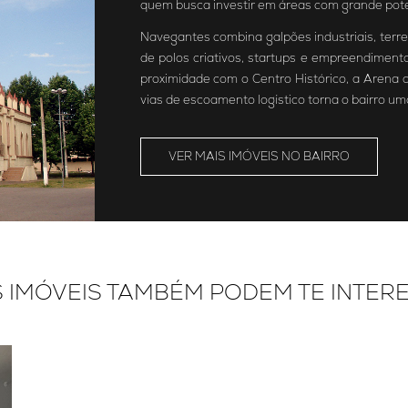
quem busca investir em áreas com grande poten
Navegantes combina galpões industriais, terre
de polos criativos, startups e empreendiment
proximidade com o Centro Histórico, a Arena d
vias de escoamento logístico torna o bairro u
VER MAIS IMÓVEIS NO BAIRRO
 IMÓVEIS TAMBÉM PODEM TE INTER