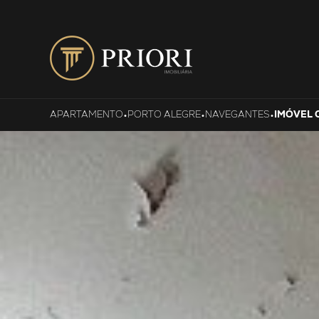
•
•
•
APARTAMENTO
PORTO ALEGRE
NAVEGANTES
IMÓVEL C