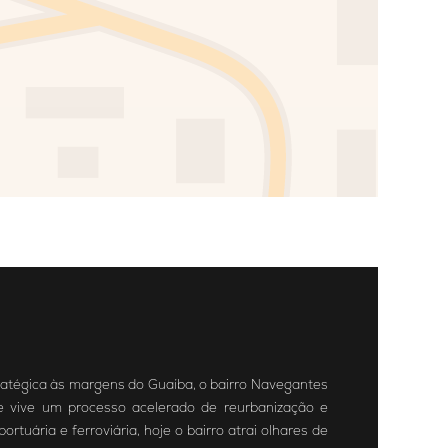
tratégica às margens do Guaíba, o bairro Navegantes
ue vive um processo acelerado de reurbanização e
ortuária e ferroviária, hoje o bairro atrai olhares de