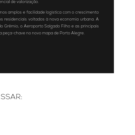
cial de valorização.
nos amplos e facilidade logística com o crescimento
os residenciais voltados à nova economia urbana. A
o Grêmio, o Aeroporto Salgado Filho e as principais
ma peça-chave no novo mapa de Porto Alegre.
ESSAR: