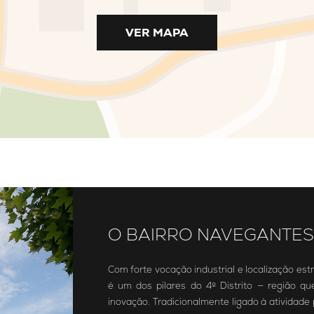
VER MAPA
O BAIRRO NAVEGANTES
Com forte vocação industrial e localização es
é um dos pilares do 4º Distrito — região q
inovação. Tradicionalmente ligado à atividade p