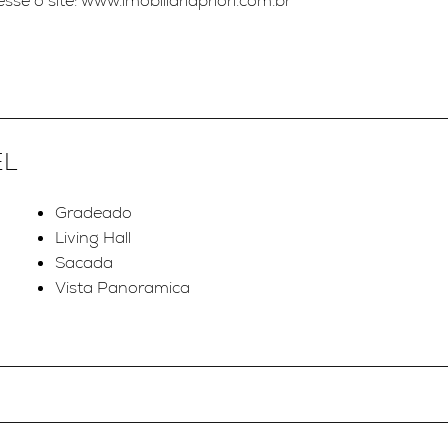
se o site: www.imobiliariapriori.com.br
EL
Gradeado
Living Hall
Sacada
Vista Panoramica