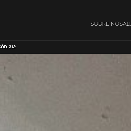
SOBRE NÓS
AL
ÓD. 312