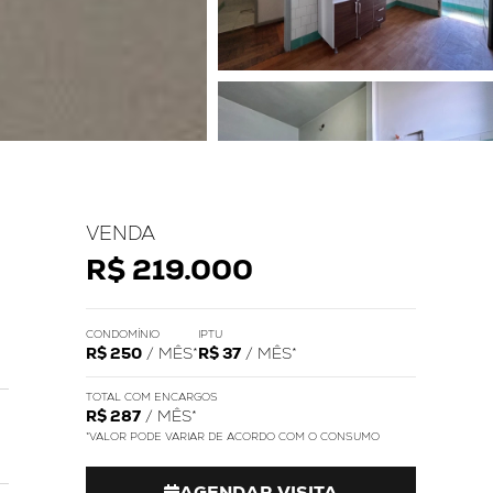
VENDA
R$ 219.000
CONDOMÍNIO
IPTU
R$ 250
/ MÊS*
R$ 37
/ MÊS*
TOTAL COM ENCARGOS
R$ 287
/ MÊS*
*VALOR PODE VARIAR DE ACORDO COM O CONSUMO
AGENDAR VISITA