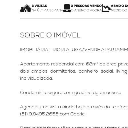
3 VISITAS
3 PESSOAS VENDO
ABAIXO D
NA ÚLTIMA SEMANA
O ANÚNCIO AGORA
MÉDIO DO
SOBRE O IMÓVEL
IMOBILIÁRIA PRIORI ALUGA/VENDE APARTAME
Apartamento residencial com 68m² de área priva
dois amplos dormitórios, banheiro social, liv
individualizada.
Condomínio seguro com gradil e tag de acesso.
Agende uma visita ainda hoje através do telef
(51) 9.8495.2655 com Gabriel.