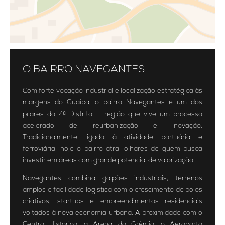
O BAIRRO NAVEGANTES
Com forte vocação industrial e localização estratégica às
margens do Guaíba, o bairro Navegantes é um dos
pilares do 4º Distrito — região que vive um processo
acelerado de reurbanização e inovação.
Tradicionalmente ligado à atividade portuária e
ferroviária, hoje o bairro atrai olhares de quem busca
investir em áreas com grande potencial de valorização.
Navegantes combina galpões industriais, terrenos
amplos e facilidade logística com o crescimento de polos
criativos, startups e empreendimentos residenciais
voltados à nova economia urbana. A proximidade com o
Centro Histórico, a Arena do Grêmio, o Aeroporto