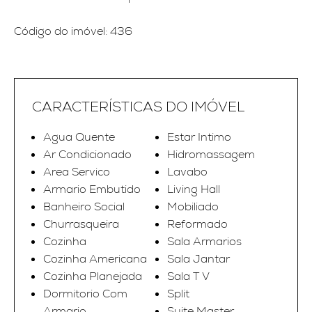
Código do imóvel: 436
CARACTERÍSTICAS DO IMÓVEL
Agua Quente
Estar Intimo
Ar Condicionado
Hidromassagem
Area Servico
Lavabo
Armario Embutido
Living Hall
Banheiro Social
Mobiliado
Churrasqueira
Reformado
Cozinha
Sala Armarios
Cozinha Americana
Sala Jantar
Cozinha Planejada
Sala T V
Dormitorio Com
Split
Armario
Suite Master