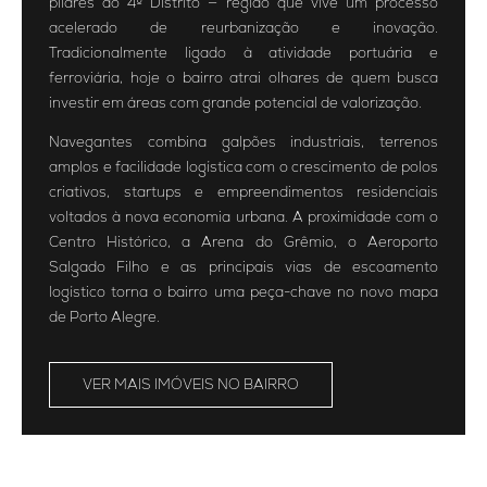
pilares do 4º Distrito — região que vive um processo
acelerado de reurbanização e inovação.
Tradicionalmente ligado à atividade portuária e
ferroviária, hoje o bairro atrai olhares de quem busca
investir em áreas com grande potencial de valorização.
Navegantes combina galpões industriais, terrenos
amplos e facilidade logística com o crescimento de polos
criativos, startups e empreendimentos residenciais
voltados à nova economia urbana. A proximidade com o
Centro Histórico, a Arena do Grêmio, o Aeroporto
Salgado Filho e as principais vias de escoamento
logístico torna o bairro uma peça-chave no novo mapa
de Porto Alegre.
VER MAIS IMÓVEIS NO BAIRRO