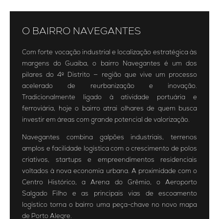
O BAIRRO NAVEGANTES
Com forte vocação industrial e localização estratégica às
margens do Guaíba, o bairro Navegantes é um dos
pilares do 4º Distrito — região que vive um processo
acelerado de reurbanização e inovação.
Tradicionalmente ligado à atividade portuária e
ferroviária, hoje o bairro atrai olhares de quem busca
investir em áreas com grande potencial de valorização.
Navegantes combina galpões industriais, terrenos
amplos e facilidade logística com o crescimento de polos
criativos, startups e empreendimentos residenciais
voltados à nova economia urbana. A proximidade com o
Centro Histórico, a Arena do Grêmio, o Aeroporto
Salgado Filho e as principais vias de escoamento
logístico torna o bairro uma peça-chave no novo mapa
de Porto Alegre.