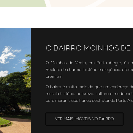
O BAIRRO MOINHOS DE
O Moinhos de Vento, em Porto Alegre, é um
Repleto de charme, história e elegância, ofer
premium.
O bairro é muito mais do que um endereço d
mescla história, natureza, cultura e modern
para morar, trabalhar ou desfrutar de Porto Al
VER MAIS IMÓVEIS NO BAIRRO