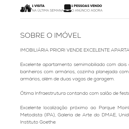
1 VISITA
1 PESSOAS VENDO
NA ÚLTIMA SEMANA
O ANÚNCIO AGORA
SOBRE O IMÓVEL
IMOBILIÁRIA PRIORI VENDE EXCELENTE APAR
Excelente apartamento semimobiliado com dois do
banheiros com armários, cozinha planejada comp
armários, além de duas vagas de garagem.
Ótima Infraestrutura contando com salão de festa
Excelente localização próximo ao Parque Moinh
Metodista (IPA), Galeria de Arte do DMAE, Uni
Instituto Goethe.