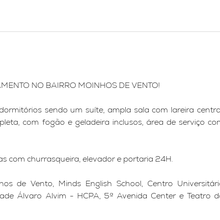
TAMENTO NO BAIRRO MOINHOS DE VENTO!
rmitórios sendo um suíte, ampla sala com lareira central
leta, com fogão e geladeira inclusos, área de serviço co
s com churrasqueira, elevador e portaria 24H.
os de Vento, Minds English School, Centro Universitári
dade Álvaro Alvim - HCPA, 5ª Avenida Center e Teatro d