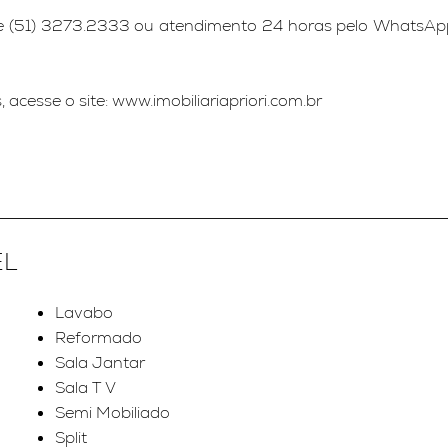
one (51) 3273.2333 ou atendimento 24 horas pelo WhatsAp
acesse o site: www.imobiliariapriori.com.br
EL
Lavabo
Reformado
Sala Jantar
Sala T V
Semi Mobiliado
Split