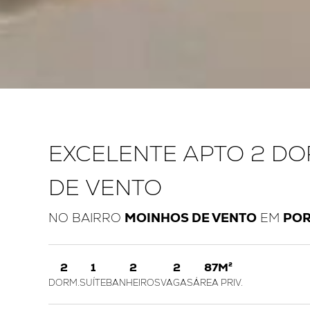
EXCELENTE APTO 2 D
DE VENTO
NO BAIRRO
MOINHOS DE VENTO
EM
POR
2
1
2
2
87M²
DORM.
SUÍTE
BANHEIROS
VAGAS
ÁREA PRIV.