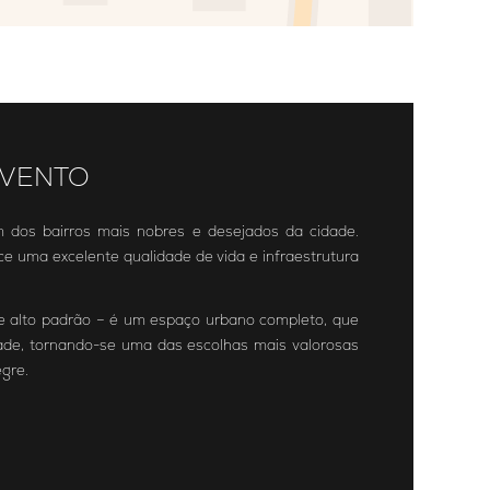
 VENTO
 dos bairros mais nobres e desejados da cidade.
ece uma excelente qualidade de vida e infraestrutura
e alto padrão – é um espaço urbano completo, que
idade, tornando-se uma das escolhas mais valorosas
egre.