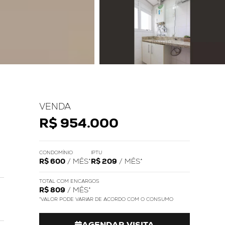
VENDA
R$ 954.000
CONDOMÍNIO
IPTU
R$ 600
/ MÊS*
R$ 209
/ MÊS*
TOTAL COM ENCARGOS
R$ 809
/ MÊS*
*VALOR PODE VARIAR DE ACORDO COM O CONSUMO
AGENDAR VISITA